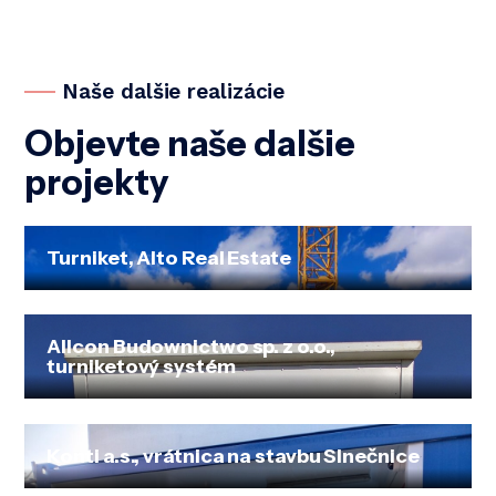
Naše dalšie realizácie
Objevte naše dalšie
projekty
Turniket, Alto Real Estate
Allcon Budownictwo sp. z o.o.,
turniketový systém
Konti a.s., vrátnica na stavbu Slnečnice