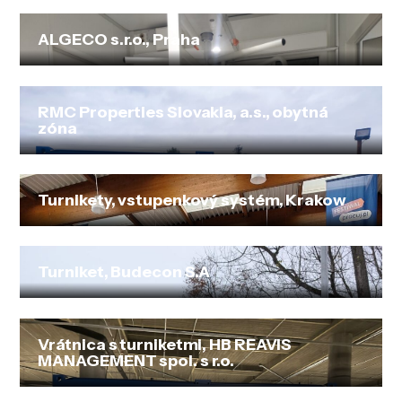
ALGECO s.r.o., Praha
RMC Properties Slovakia, a.s., obytná
zóna
Turnikety, vstupenkový systém, Krakow
Turniket, Budecon S.A
Vrátnica s turniketmi, HB REAVIS
MANAGEMENT spol. s r.o.