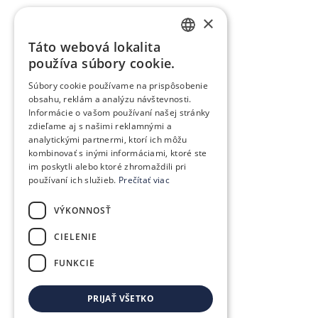
×
Táto webová lokalita
SLOVAK
používa súbory cookie.
GERMAN
Súbory cookie používame na prispôsobenie
obsahu, reklám a analýzu návštevnosti.
CZECH
Informácie o vašom používaní našej stránky
ENGLISH
zdieľame aj s našimi reklamnými a
analytickými partnermi, ktorí ich môžu
POLISH
kombinovať s inými informáciami, ktoré ste
im poskytli alebo ktoré zhromaždili pri
HUNGARIAN
používaní ich služieb.
Prečítať viac
VÝKONNOSŤ
CIELENIE
FUNKCIE
PRIJAŤ VŠETKO