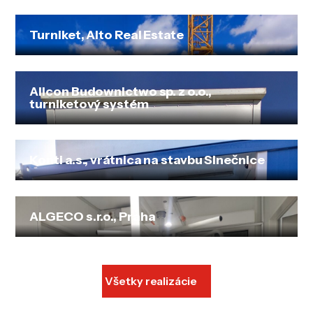
Turniket, Alto Real Estate
Allcon Budownictwo sp. z o.o.,
turniketový systém
Konti a.s., vrátnica na stavbu Slnečnice
ALGECO s.r.o., Praha
Všetky realizácie