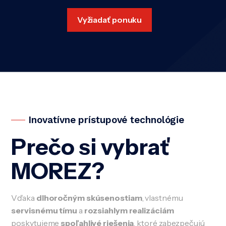
Vyžiadať ponuku
Inovatívne prístupové technológie
Prečo si vybrať
MOREZ?
Vďaka
dlhoročným skúsenostiam
, vlastnému
servisnému tímu
a
rozsiahlym realizáciám
poskytujeme
spoľahlivé riešenia
, ktoré zabezpečujú