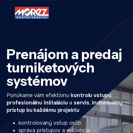
Prenájom a predaj
turniketových
systémov
Ponúkame vám efektívnu
kontrolu vstupu
,
profesionálnu inštaláciu
a
servis
,
individuálny
prístup ku každému projektu
kontrolovaný vstup osôb
správa prístupov a evidencia