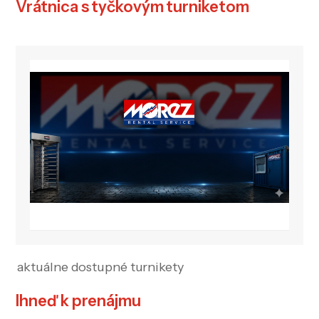
Vrátnica s tyčkovým turniketom
aktuálne dostupné turnikety
Ihneď k prenájmu