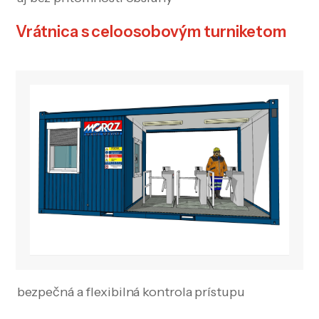
Vrátnica s celoosobovým turniketom
bezpečná a flexibilná kontrola prístupu