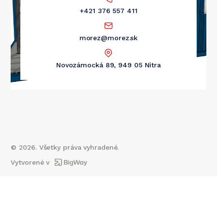
+421 376 557 411
morez@morez.sk
Novozámocká 89, 949 05 Nitra
©
2026
. Všetky práva vyhradené.
Vytvorené v