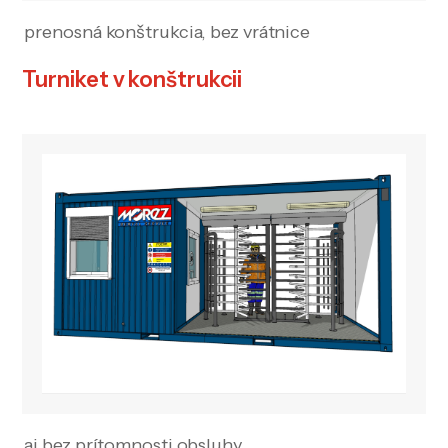
prenosná konštrukcia, bez vrátnice
Turniket v konštrukcii
aj bez prítomnosti obsluhy