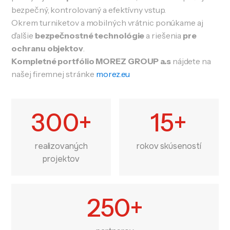
bezpečný, kontrolovaný a efektívny vstup.
Okrem turniketov a mobilných vrátnic ponúkame aj
ďalšie
bezpečnostné technológie
a riešenia
pre
ochranu objektov
.
Kompletné portfólio MOREZ GROUP a.s
nájdete na
našej firemnej stránke
morez.eu
300+
15+
realizovaných
rokov skúseností
projektov
250+