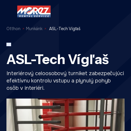
Otthon
Munkánk
ASL-Tech Vígľaš
ASL-Tech Vígľaš
Interiérový celoosobový turniket zabezpečujúci
efektívnu kontrolu vstupu a plynulý pohyb
osôb v interiéri.