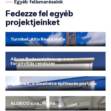
Egyéb felismeréseink
Fedezze fel egyéb
projektjeinket
Turniket, Alto Real Estate
Allcon Budownictwo sp. z o.o. –
forgóvillás rendszer
Konti a.s., a Slnečnice építkezés portása
ALGECO s.r.o., Praha