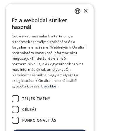
×
Ez a weboldal sütiket
SLOVAK
használ
GERMAN
Cookie-kat használunk a tartalom, a
hirdetések személyre szabására és a
CZECH
forgalom elemzésére. Webhelyünk Ön általi
ENGLISH
használatára vonatkozó információkat
megosztjuk hirdetési és elemző
POLISH
partnereinkkel is, akik egyesíthetik azokat
más információkkal, amelyeket Ön
HUNGARIAN
biztosított számukra, vagy amelyeket a
szolgáltatásaik Ön általi használatából
gyűjtöttek össze.
Bővebben
TELJESÍTMÉNY
CÉLZÁS
FUNKCIONALITÁS