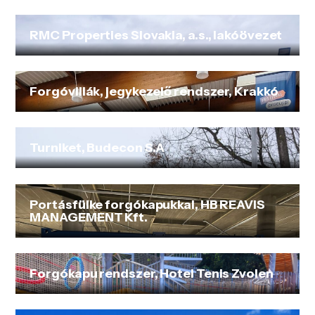
RMC Properties Slovakia, a.s., lakóövezet
Forgóvillák, jegykezelő rendszer, Krakkó
Turniket, Budecon S.A
Portásfülke forgókapukkal, HB REAVIS
MANAGEMENT Kft.
Forgókapu rendszer, Hotel Tenis Zvolen