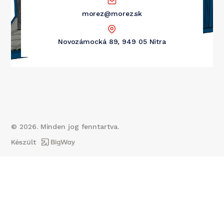
morez@morez.sk
Novozámocká 89, 949 05 Nitra
©
2026
. Minden jog fenntartva.
Készült