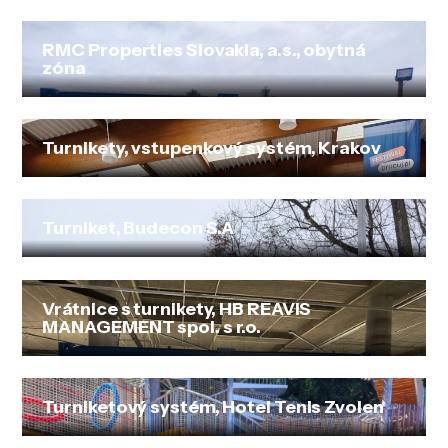
RMC Properties Slovakia, a.s., obytná
zóna
Turnikety, vstupenkový systém, Krakov
Turniket, Budecon S.A
Vrátnice s turnikety, HB REAVIS
MANAGEMENT spol. s r.o.
Turniketový systém, Hotel Tenis Zvolen