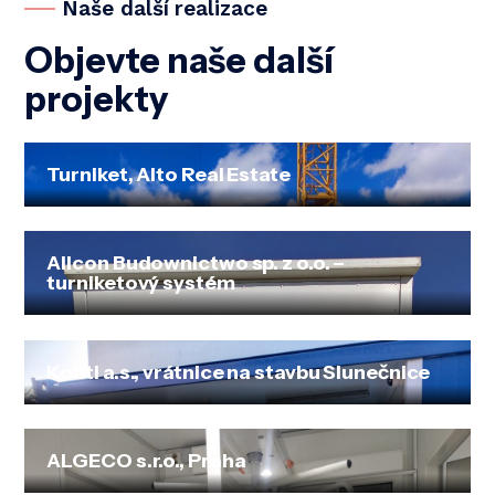
Naše další realizace
Objevte naše další
projekty
Turniket, Alto Real Estate
Allcon Budownictwo sp. z o.o. –
turniketový systém
Konti a.s., vrátnice na stavbu Slunečnice
ALGECO s.r.o., Praha