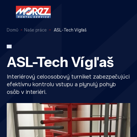
Domů
Naše práce
ASL-Tech Vígľaš
ASL-Tech Vígľaš
Interiérový celoosobový turniket zabezpečujúci
efektívnu kontrolu vstupu a plynulý pohyb
osôb v interiéri.