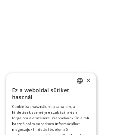
×
Ez a weboldal sütiket
SLOVAK
használ
GERMAN
Cookie-kat használunk a tartalom, a
hirdetések személyre szabására és a
CZECH
forgalom elemzésére. Webhelyünk Ön általi
ENGLISH
használatára vonatkozó információkat
megosztjuk hirdetési és elemző
POLISH