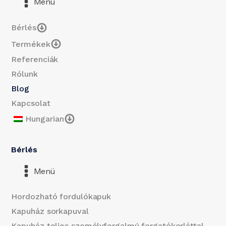
Menü
Bérlés
Termékek
Referenciák
Rólunk
Blog
Kapcsolat
Hungarian
Bérlés
Menü
Hordozható fordulókapuk
Kapuház sorkapuval
Kapuház teljes személyforgalmú forgatókorláttal