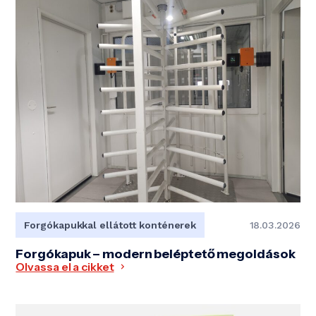
Forgókapukkal ellátott konténerek
18.03.2026
Forgókapuk – modern beléptető megoldások
Olvassa el a cikket