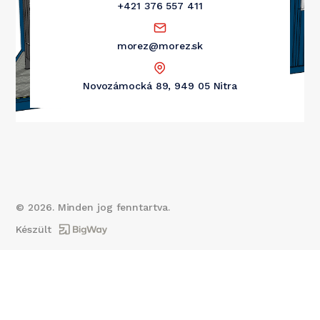
+421 376 557 411
morez@morez.sk
Novozámocká 89, 949 05 Nitra
©
2026
. Minden jog fenntartva.
Készült