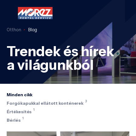
Otthon
Blog
Trendek és hírek
a világunkból
Minden cikk
3
Forgókapukkal ellátott konténerek
1
Értékesítés
1
Bérlés