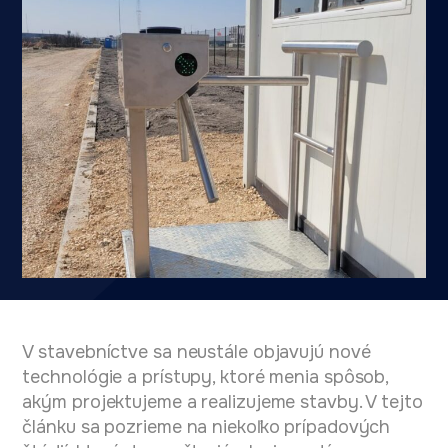
V stavebníctve sa neustále objavujú nové
technológie a prístupy, ktoré menia spôsob,
akým projektujeme a realizujeme stavby. V tejto
článku sa pozrieme na niekoľko prípadových