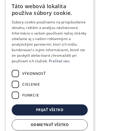
Táto webová lokalita
SLOVAK
používa súbory cookie.
GERMAN
Súbory cookie používame na prispôsobenie
obsahu, reklám a analýzu návštevnosti.
CZECH
Informácie o vašom používaní našej stránky
ENGLISH
zdieľame aj s našimi reklamnými a
analytickými partnermi, ktorí ich môžu
POLISH
kombinovať s inými informáciami, ktoré ste
im poskytli alebo ktoré zhromaždili pri
HUNGARIAN
používaní ich služieb.
Prečítať viac
VÝKONNOSŤ
CIELENIE
FUNKCIE
PRIJAŤ VŠETKO
ODMIETNUŤ VŠETKO