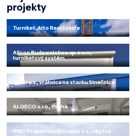
projekty
Turniket, Alto Real Estate
Allcon Budownictwo sp. z o.o.,
turniketový systém
Konti a.s., vrátnica na stavbu Slnečnice
ALGECO s.r.o., Praha
RMC Properties Slovakia, a.s., obytná