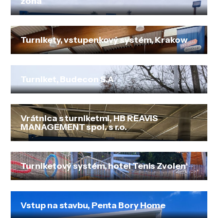
zóna
Turnikety, vstupenkový systém, Krakow
Turniket, Budecon S.A
Vrátnica s turniketmi, HB REAVIS
MANAGEMENT spol. s r.o.
Turniketový systém, hotel Tenis Zvolen
Vstup na stavbu, Penta Bory Home