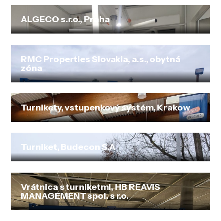
ALGECO s.r.o., Praha
RMC Properties Slovakia, a.s., obytná
zóna
Turnikety, vstupenkový systém, Krakow
Turniket, Budecon S.A
Vrátnica s turniketmi, HB REAVIS
MANAGEMENT spol. s r.o.