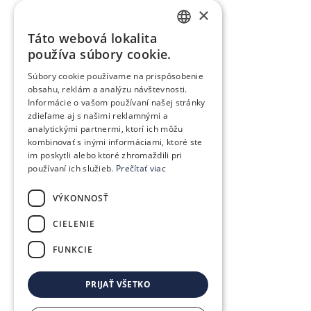
×
Táto webová lokalita
SLOVAK
používa súbory cookie.
GERMAN
Súbory cookie používame na prispôsobenie
obsahu, reklám a analýzu návštevnosti.
CZECH
Informácie o vašom používaní našej stránky
ENGLISH
zdieľame aj s našimi reklamnými a
analytickými partnermi, ktorí ich môžu
POLISH
kombinovať s inými informáciami, ktoré ste
im poskytli alebo ktoré zhromaždili pri
HUNGARIAN
používaní ich služieb.
Prečítať viac
VÝKONNOSŤ
CIELENIE
FUNKCIE
PRIJAŤ VŠETKO