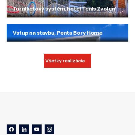
Turniketový systém, hotel Tenis Zvolen
Vstup na stavbu, Penta Bory Home
Všetky realizácie