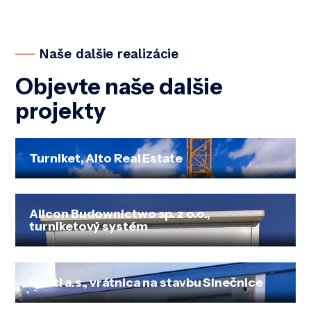
Naše dalšie realizácie
Objevte naše dalšie
projekty
Turniket, Alto Real Estate
Allcon Budownictwo sp. z o.o.,
turniketový systém
Konti a.s., vrátnica na stavbu Slnečnice