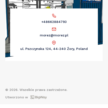
+48662884793
morez@morez.pl
ul. Pszczynska 124, 44-240 Źory, Poland
©
2026
. Wszelkie prawa zastrzeżone.
Utworzono w