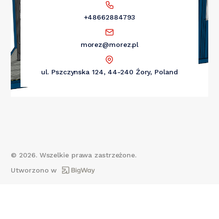
+48662884793
morez@morez.pl
ul. Pszczynska 124, 44-240 Źory, Poland
©
2026
. Wszelkie prawa zastrzeżone.
Utworzono w