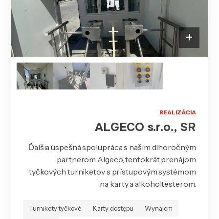
+
REALIZÁCIA
ALGECO s.r.o., SR
Ďalšia úspešná spolupráca s našim dlhoročným
partnerom Algeco, tentokrát prenájom
tyčkových turniketov s prístupovým systémom
na karty a alkoholtesterom.
Turnikety tyčkové
Karty dostępu
Wynajem