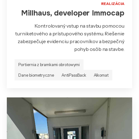
REALIZÁCIA
Millhaus, developer Immocap
Kontrolovaný vstup na stavbu pomocou
turniketového a prístupového systému. Riešenie
zabezpečuje evidenciu pracovníkov a bezpečný
pohyb osôb na stavbe.
Portiernia z bramkami obrotowymi
Dane biometryczne
AntiPassBack
Alkomat