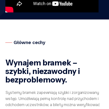
Główne cechy
Wynajem bramek –
szybki, niezawodny i
bezproblemowy.
Systemy bramek zapewniają szybki i zorganizowany
wstęp. Umożliwiają pełną kontrolę nad przychodem i
odchodem uczestników, a bilety można weryfikować