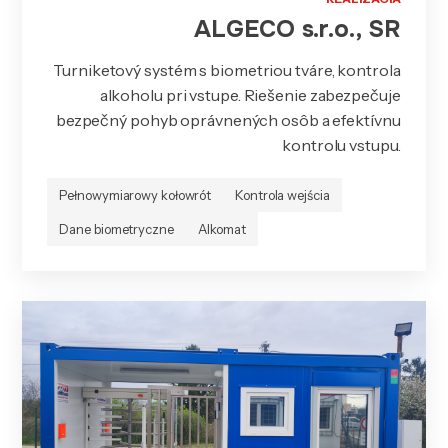
ALGECO s.r.o., SR
Turniketový systém s biometriou tváre, kontrola
alkoholu pri vstupe. Riešenie zabezpečuje
bezpečný pohyb oprávnených osôb a efektívnu
kontrolu vstupu.
Pełnowymiarowy kołowrót
Kontrola wejścia
Dane biometryczne
Alkomat