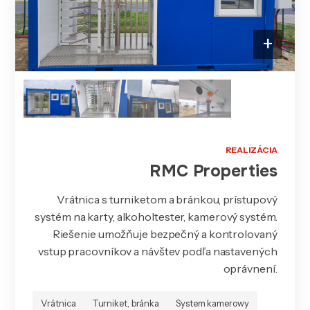
+
REALIZÁCIA
RMC Properties
Vrátnica s turniketom a bránkou, prístupový
systém na karty, alkoholtester, kamerový systém.
Riešenie umožňuje bezpečný a kontrolovaný
vstup pracovníkov a návštev podľa nastavených
oprávnení.
Vrátnica
Turniket, bránka
System kamerowy