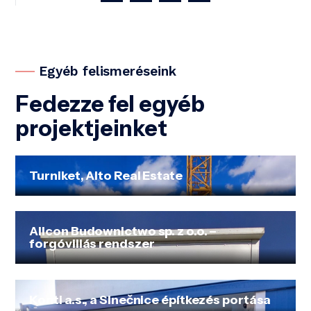
Egyéb felismeréseink
Fedezze fel egyéb
projektjeinket
Turniket, Alto Real Estate
Allcon Budownictwo sp. z o.o. –
forgóvillás rendszer
Konti a.s., a Slnečnice építkezés portása