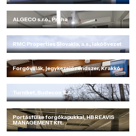
ALGECO s.r.o., Praha
RMC Properties Slovakia, a.s., lakóövezet
Forgóvillák, jegykezelő rendszer, Krakkó
Turniket, Budecon S.A
Portásfülke forgókapukkal, HB REAVIS
MANAGEMENT Kft.