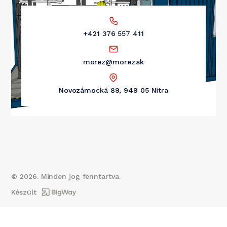
+421 376 557 411
morez@morez.sk
Novozámocká 89, 949 05 Nitra
©
2026
. Minden jog fenntartva.
Készült