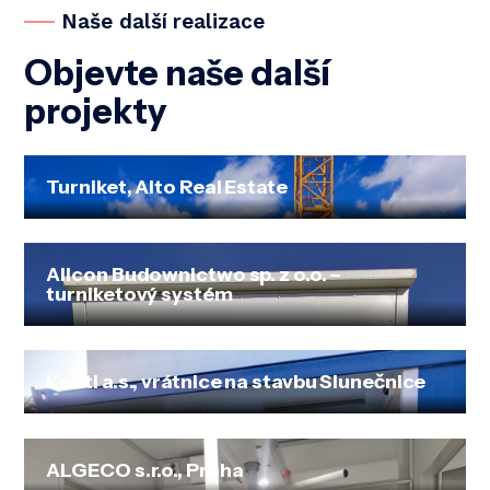
Naše další realizace
Objevte naše další
projekty
Turniket, Alto Real Estate
Allcon Budownictwo sp. z o.o. –
turniketový systém
Konti a.s., vrátnice na stavbu Slunečnice
ALGECO s.r.o., Praha