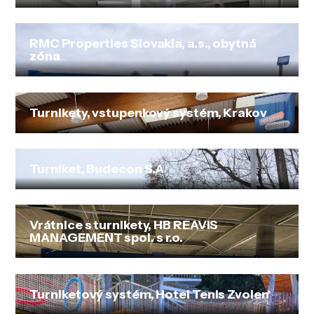
RMC Properties Slovakia, a.s., obytná
zóna
Turnikety, vstupenkový systém, Krakov
Turniket, Budecon S.A
Vrátnice s turnikety, HB REAVIS
MANAGEMENT spol. s r.o.
Turniketový systém, Hotel Tenis Zvolen