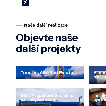
X
Naše další realizace
Objevte naše
další projekty
Turniket, Alto Real Estate
Allco
o.o. –
RMC Properties Slovakia,
Turni
a.s., obytná zóna
systé