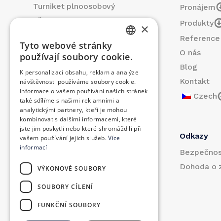
Turniket plnoosobový
Pronájem
Přenosný turniket
Produkty
×
Mechanické brány
Reference
Tyto webové stránky
Brány s turnikety
SLOVAK
O nás
používají soubory cookie.
GERMAN
Blog
K personalizaci obsahu, reklam a analýze
Kontakt
návštěvnosti používáme soubory cookie.
CZECH
Informace o vašem používání našich stránek
Czech
ENGLISH
také sdílíme s našimi reklamními a
analytickými partnery, kteří je mohou
POLISH
kombinovat s dalšími informacemi, které
jste jim poskytli nebo které shromáždili při
HUNGARIAN
Pronájem
Odkazy
vašem používání jejich služeb.
Více
informací
Přenosné turnikety
Bezpečnos
Vrátnice s barovým turniketem
Dohoda o 
VÝKONOVÉ SOUBORY
Brána s plnoosobovým
SOUBORY CÍLENÍ
turniketom
Turniket v konstrukci
FUNKČNÍ SOUBORY