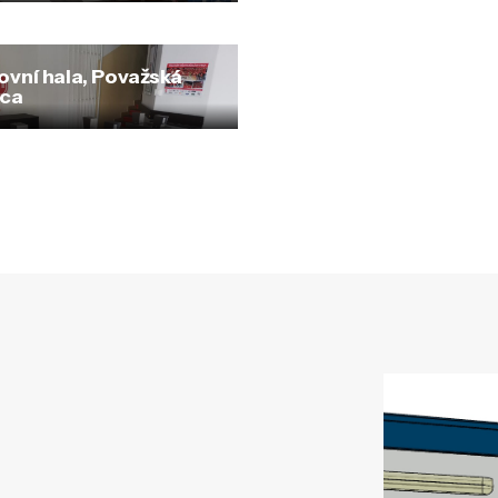
ovní hala, Považská
ica