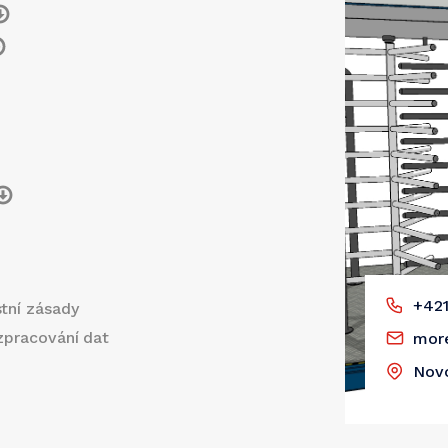
+421
tní zásady
zpracování dat
mor
Novo