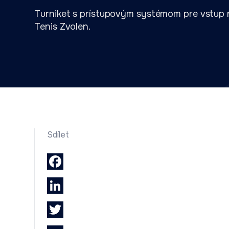
Turniket s prístupovým systémom pre vstup n
Tenis Zvolen.
Sdílet
Facebook
LinkedIn
Twitter