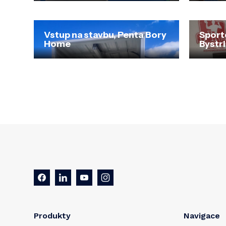
Vstup na stavbu, Penta Bory
Sport
Home
Bystr
Produkty
Navigace