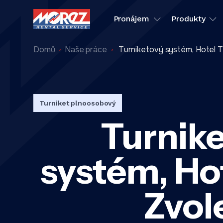
Pronájem
Produkty
Domů
Naše práce
Turniketový systém, Hotel T
Turniket plnoosobový
Turnik
systém, Ho
Zvol