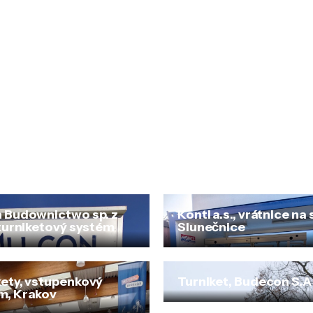
n Budownictwo sp. z
Konti a.s., vrátnice na
 turniketový systém
Slunečnice
kety, vstupenkový
Turniket, Budecon S.A
m, Krakov