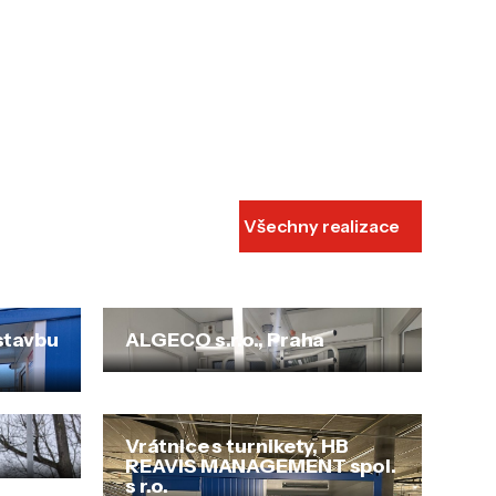
Všechny realizace
 stavbu
ALGECO s.r.o., Praha
Vrátnice s turnikety, HB
REAVIS MANAGEMENT spol.
s r.o.