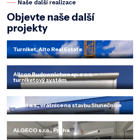
Naše další realizace
Objevte naše další
projekty
Turniket, Alto Real Estate
Allcon Budownictwo sp. z o.o. –
turniketový systém
Konti a.s., vrátnice na stavbu Slunečnice
ALGECO s.r.o., Praha