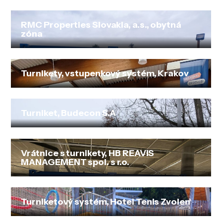
RMC Properties Slovakia, a.s., obytná
zóna
Turnikety, vstupenkový systém, Krakov
Turniket, Budecon S.A
Vrátnice s turnikety, HB REAVIS
MANAGEMENT spol. s r.o.
Turniketový systém, Hotel Tenis Zvolen