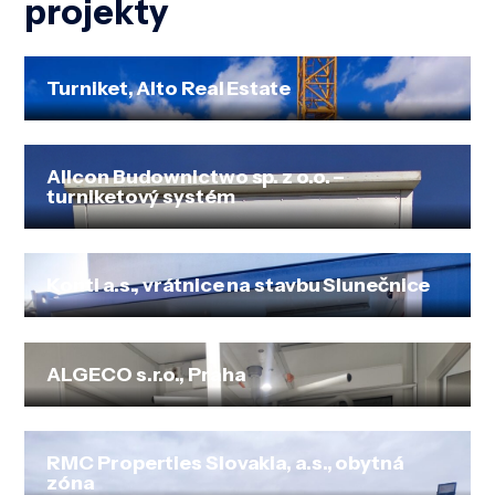
projekty
Turniket, Alto Real Estate
Allcon Budownictwo sp. z o.o. –
turniketový systém
Konti a.s., vrátnice na stavbu Slunečnice
ALGECO s.r.o., Praha
RMC Properties Slovakia, a.s., obytná
zóna