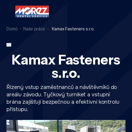
Domů
Naše práce
Kamax Fasteners s.r.o.
Kamax Fasteners
s.r.o.
Řízený vstup zaměstnanců a návštěvníků do
areálu závodu. Tyčkový turniket a vstupní
brána zajišťují bezpečnou a efektivní kontrolu
přístupu.