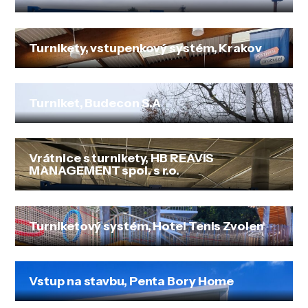
Turnikety, vstupenkový systém, Krakov
Turniket, Budecon S.A
Vrátnice s turnikety, HB REAVIS
MANAGEMENT spol. s r.o.
Turniketový systém, Hotel Tenis Zvolen
Vstup na stavbu, Penta Bory Home