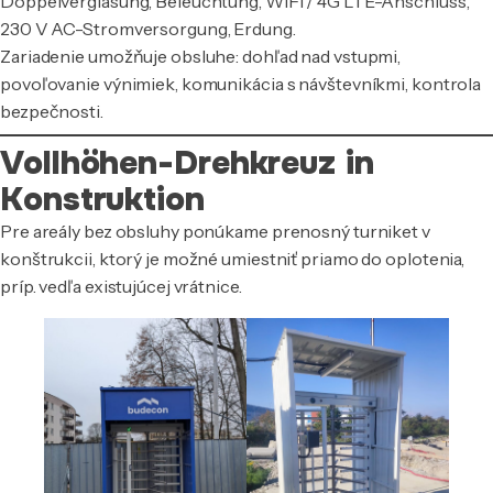
Doppelverglasung, Beleuchtung, WiFi / 4G LTE-Anschluss,
230 V AC-Stromversorgung, Erdung.
Zariadenie umožňuje obsluhe: dohľad nad vstupmi,
povoľovanie výnimiek, komunikácia s návštevníkmi, kontrola
bezpečnosti.
Vollhöhen-Drehkreuz in
Konstruktion
Pre areály bez obsluhy ponúkame prenosný turniket v
konštrukcii, ktorý je možné umiestniť priamo do oplotenia,
príp. vedľa existujúcej vrátnice.