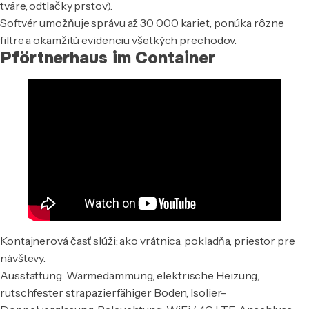
tváre, odtlačky prstov).
Softvér umožňuje správu až 30 000 kariet, ponúka rôzne
filtre a okamžitú evidenciu všetkých prechodov.
Pförtnerhaus im Container
Kontajnerová časť slúži: ako vrátnica, pokladňa, priestor pre
návštevy.
Ausstattung: Wärmedämmung, elektrische Heizung,
rutschfester strapazierfähiger Boden, Isolier-