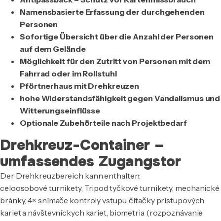
Namensbasierte Erfassung der durchgehenden
Personen
Sofortige Übersicht über die Anzahl der Personen
auf dem Gelände
Möglichkeit für den Zutritt von Personen mit dem
Fahrrad oder im Rollstuhl
Pförtnerhaus mit Drehkreuzen
hohe Widerstandsfähigkeit gegen Vandalismus und
Witterungseinflüsse
Optionale Zubehörteile nach Projektbedarf
Drehkreuz-Container –
umfassendes Zugangstor
Der Drehkreuzbereich kann enthalten:
celoosobové turnikety, Tripod tyčkové turnikety, mechanické
bránky, 4× snímače kontroly vstupu, čítačky prístupových
kariet a návštevníckych kariet, biometria (rozpoznávanie