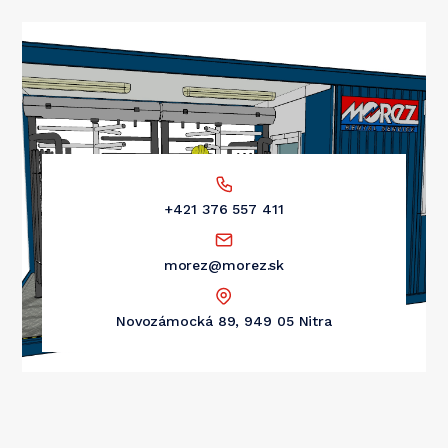
+421 376 557 411
morez@morez.sk
Novozámocká 89, 949 05 Nitra