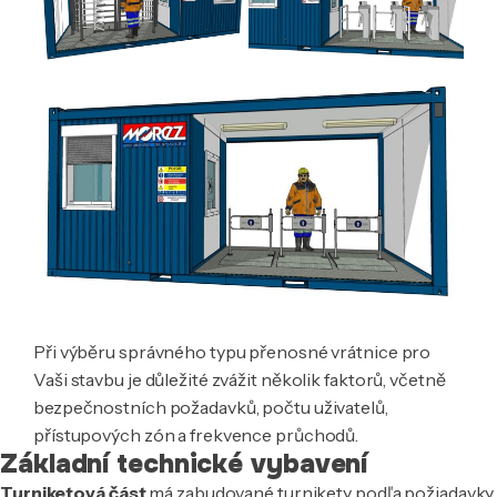
Při výběru správného typu přenosné vrátnice pro
Vaši stavbu je důležité zvážit několik faktorů, včetně
bezpečnostních požadavků, počtu uživatelů,
přístupových zón a frekvence průchodů.
Základní technické vybavení
Turniketová část
má zabudované turnikety podľa požiadavky