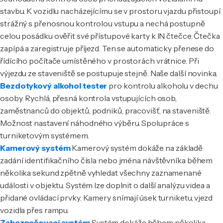
stavbu. K vozidlu nacházejícímu se v prostoru vjazdu přistoupí
strážný s přenosnou kontrolou vstupu a nechá postupně
celou posádku ověřit své přístupové karty k IN čtečce. Čtečka
zapípá a zaregistruje příjezd. Ten se automaticky přenese do
řídícího počítače umístěného v prostorách vrátnice. Při
výjezdu ze staveniště se postupuje stejně. Naše další novinka.
Bezdotykový alkohol tester
pro kontrolu alkoholu v dechu
osoby. Rychlá, přesná kontrola vstupujících osob,
zaměstnanců do objektů, podniků, pracovišť, na staveniště.
Možnost nastavení náhodného výběru. Spolupráce s
turniketovým systémem.
Kamerový systém
Kamerový systém dokáže na základě
zadání identifikačního čísla nebo jména návštěvníka během
několika sekund zpětně vyhledat všechny zaznamenané
události v objektu. Systém lze doplnit o další analýzu videa a
přidané ovládací prvky. Kamery snímají úsek turniketu, vjezd
vozidla přes rampu.
Zabezpečovací systém
Systém dokáže během několika