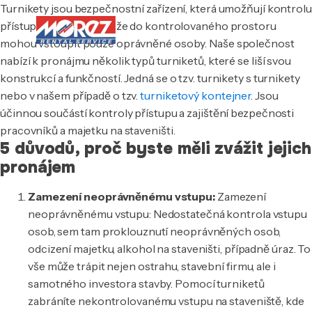
Turnikety jsou bezpečnostní zařízení, která umožňují kontrolu
přístupu, což znamená, že do kontrolovaného prostoru
mohou vstoupit pouze oprávněné osoby. Naše společnost
nabízí k pronájmu několik typů turniketů, které se liší svou
konstrukcí a funkčností. Jedná se o tzv. turnikety s turnikety
nebo v našem případě o tzv.
turniketový kontejner
. Jsou
účinnou součástí kontroly přístupu a zajištění bezpečnosti
pracovníků a majetku na staveništi.
5 důvodů, proč byste měli zvážit jejich
pronájem
Zamezení neoprávněnému vstupu:
Zamezení
neoprávněnému vstupu: Nedostatečná kontrola vstupu
osob, sem tam proklouznutí neoprávněných osob,
odcizení majetku, alkohol na staveništi, případně úraz. To
vše může trápit nejen ostrahu, stavební firmu, ale i
samotného investora stavby. Pomocí turniketů
zabráníte nekontrolovanému vstupu na staveniště, kde