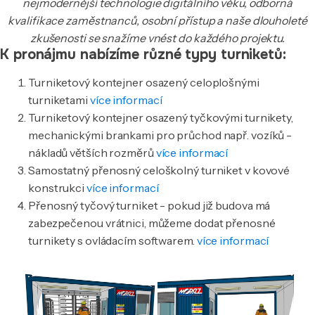
nejmodernější technologie digitálního věku, odborná
kvalifikace zaměstnanců, osobní přístup a naše dlouholeté
zkušenosti se snažíme vnést do každého projektu.
K pronájmu nabízíme různé typy turniketů:
Turniketový kontejner osazený celoplošnými
turniketami
více informací
Turniketový kontejner osazený tyčkovými turnikety,
mechanickými brankami pro průchod např. vozíků -
nákladů větších rozměrů
více informací
Samostatný přenosný celoškolný turniket v kovové
konstrukci
více informací
Přenosný tyčový turniket - pokud již budova má
zabezpečenou vrátnici, můžeme dodat přenosné
turnikety s ovládacím softwarem.
více informací