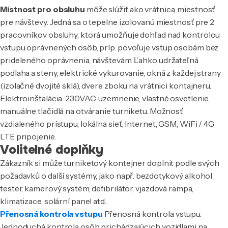
Místnost pro obsluhu
môže slúžiť ako vrátnica, miestnosť
pre návštevy. Jedná sa o tepelne izolovanú miestnosť pre 2
pracovníkov obsluhy, ktorá umožňuje dohľad nad kontrolou
vstupu oprávnených osôb, príp. povoľuje vstup osobám bez
prideleného oprávnenia, návštevám. Ľahko udržateľná
podlaha a steny, elektrické vykurovanie, okná z každej strany
(izolačné dvojité sklá), dvere zboku na vrátnici kontajneru.
Elektroinštalácia 230VAC, uzemnenie, vlastné osvetlenie,
manuálne tlačidlá na otváranie turniketu. Možnosť
vzdialeného prístupu, lokálna sieť, Internet, GSM, WiFi / 4G
LTE pripojenie.
Volitelné doplňky
Zákazník si může turniketový kontejner doplnit podle svých
požadavků o další systémy, jako např. bezdotykový alkohol
tester, kamerový systém, defibrilátor, vjazdová rampa,
klimatizace, solární panel atd.
Přenosná kontrola vstupu
Přenosná kontrola vstupu.
Jednoduchá kontrola osôb prichádzajúcich vozidlami na