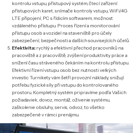
kontrolu vstupu, přístupový systém, čtecí zařízení
přístupových karet, snímače kontroly vstupu, WiFi/4G
LTE připojení, PC s řídicím softwarem, možnost
vzdáleného přístupu. Proces řízení a monitorování
přístupu osob a vozidel na staveniště pro účely
zabezpečení, bezpečnosti a dalších souvisejících účelů.
Efektivita:
rychlý a efektivní přechod pracovníků na
pracoviště a z pracoviště, zvýšení produktivity práce a
snížení času stráveného čekáním na kontrolu přístupu.
Efektivní řízení vstupu osob bez nutnosti velkých
investic Turnikety vám šetří provozní náklady, snižují
potřebu fyzické síly při vstupu do kontrolovaného
prostoru. Kompletný systém pripravíme podľa Vašich
požiadaviek, dovoz, montáž, oživenie systému,
zaškolenie obsluhy, servis, odvoz, to všetko
zabezpečené v rámci prenájmu.