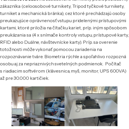
zákazníka (celoosobové turnikety, Tripod tyčkové turnikety,
turniket a mechanická bránka), cez ktoré prechádzajú osoby
preukazujúce oprávnenosť vstupu pridelenými prístupovými
kartami, ktoré priložia na čítačku kariet, príp. iným spôsobom
preukázania sa (4 x snímače kontroly vstupu, prístupové karty,
RFID alebo Duálne, návštevnícke karty). Príp. sa overenie
totožnosti môže vykonať pomocou zariadenia na
rozpoznávanie tváre. Biometria rýchle a spoľahlivo rozpozná
osobu aj za nepriaznivých svetelných podmienok. Počítač
s riadiacim softvérom (klávesnica, myš, monitor, UPS 600VA)
až pre 30.000 kartičiek.