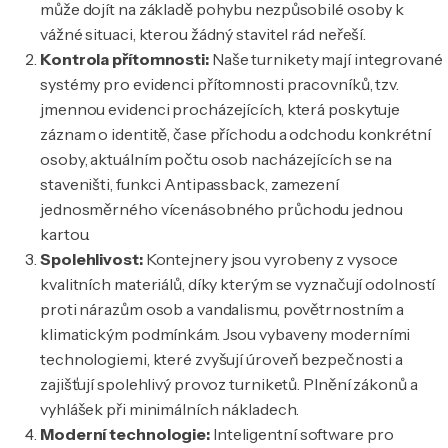
může dojít na základě pohybu nezpůsobilé osoby k
vážné situaci, kterou žádný stavitel rád neřeší.
Kontrola přítomnosti:
Naše turnikety mají integrované
systémy pro evidenci přítomnosti pracovníků, tzv.
jmennou evidenci procházejících, která poskytuje
záznam o identitě, čase příchodu a odchodu konkrétní
osoby, aktuálním počtu osob nacházejících se na
staveništi, funkci Antipassback, zamezení
jednosměrného vícenásobného průchodu jednou
kartou.
Spolehlivost:
Kontejnery jsou vyrobeny z vysoce
kvalitních materiálů, díky kterým se vyznačují odolností
proti nárazům osob a vandalismu, povětrnostním a
klimatickým podmínkám. Jsou vybaveny moderními
technologiemi, které zvyšují úroveň bezpečnosti a
zajišťují spolehlivý provoz turniketů. Plnění zákonů a
vyhlášek při minimálních nákladech.
Moderní technologie:
Inteligentní software pro